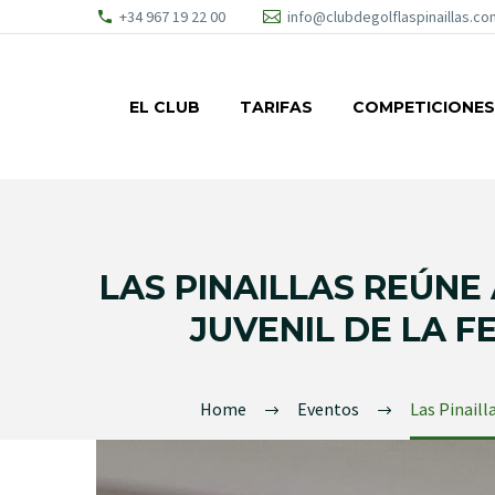
+34 967 19 22 00
info@clubdegolflaspinaillas.co
EL CLUB
TARIFAS
COMPETICIONES
LAS PINAILLAS REÚNE
JUVENIL DE LA 
Home
Eventos
Las Pinaill